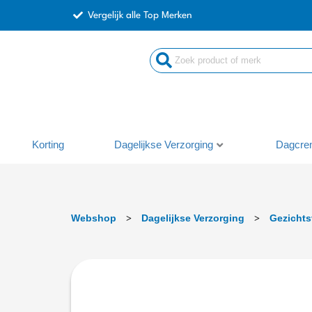
Ga
Vergelijk alle Top Merken
naar
de
inhoud
Korting
Dagelijkse Verzorging
Dagcre
Webshop
Dagelijkse Verzorging
Gezichts
>
>