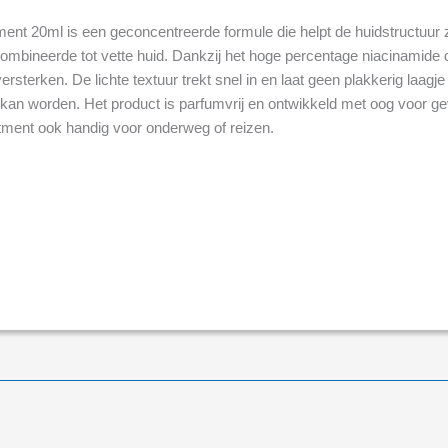
nt 20ml is een geconcentreerde formule die helpt de huidstructuur zic
bineerde tot vette huid. Dankzij het hoge percentage niacinamide d
versterken. De lichte textuur trekt snel in en laat geen plakkerig laag
kan worden. Het product is parfumvrij en ontwikkeld met oog voor ge
tment ook handig voor onderweg of reizen.