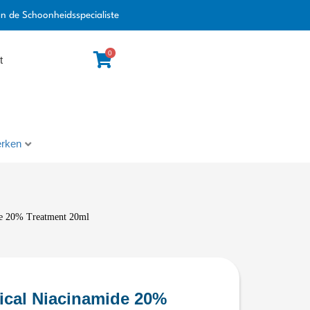
an de Schoonheidsspecialiste
0
t
rken
ide 20% Treatment 20ml
nical Niacinamide 20%