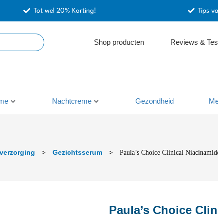
Tot wel 20% Korting!
Tips v
Shop producten
Reviews & Tes
me
Nachtcreme
Gezondheid
Me
verzorging
Gezichtsserum
>
>
Paula’s Choice Clinical Niacinam
Paula’s Choice Cli