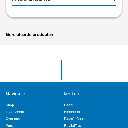
Gerelateerde producten
Navigatie
Merken
Shop
Babor
In de Media
Biodermal
Over ons
Paula's Choice
Pers
RevitalTrax