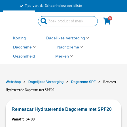
Ga
Tips van de Schoonheidsspecialiste
naar
de
0
inhoud
Korting
Dagelijkse Verzorging
Dagcreme
Nachtcreme
Gezondheid
Merken
Webshop
>
Dagelijkse Verzorging
>
Dagcreme SPF
>
Remescar
Hydraterende Dagcreme met SPF20
Remescar Hydraterende Dagcreme met SPF20
Vanaf
€
34,00