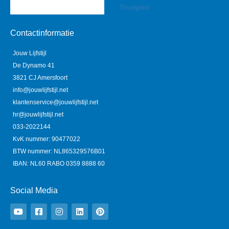
Trustpilot
Contactinformatie
Jouw Lijfstijl
De Dynamo 41
3821 CJ Amersfoort
info@jouwlijfstijl.net
klantenservice@jouwlijfstijl.net
hr@jouwlijfstijl.net
033-2022144
KvK nummer: 90477022
BTW nummer: NL865329576B01
IBAN: NL60 RABO 0359 8888 60
Social Media
Y
F
I
L
P
o
a
n
i
i
u
c
s
n
n
t
e
t
k
t