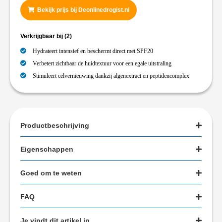
Bekijk prijs bij Deonlinedrogist.nl
Verkrijgbaar bij
(2)
Hydrateert intensief en beschermt direct met SPF20
Verbetert zichtbaar de huidtextuur voor een egale uitstraling
Stimuleert celvernieuwing dankzij algenextract en peptidencomplex
Productbeschrijving
Eigenschappen
Goed om te weten
FAQ
Je vindt dit artikel in