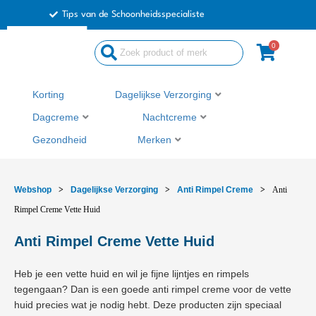
Ga
Tips van de Schoonheidsspecialiste
naar
de
0
Search
inhoud
...
Korting
Dagelijkse Verzorging
Dagcreme
Nachtcreme
Gezondheid
Merken
Webshop
>
Dagelijkse Verzorging
>
Anti Rimpel Creme
>
Anti
Rimpel Creme Vette Huid
Anti Rimpel Creme Vette Huid
Heb je een vette huid en wil je fijne lijntjes en rimpels
tegengaan? Dan is een goede anti rimpel creme voor de vette
huid precies wat je nodig hebt. Deze producten zijn speciaal