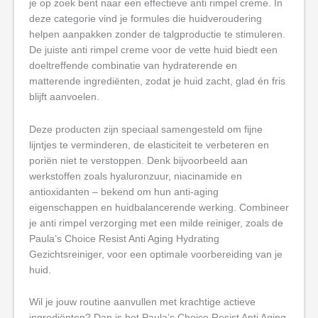
je op zoek bent naar een effectieve anti rimpel creme. In
deze categorie vind je formules die huidveroudering
helpen aanpakken zonder de talgproductie te stimuleren.
De juiste anti rimpel creme voor de vette huid biedt een
doeltreffende combinatie van hydraterende en
matterende ingrediënten, zodat je huid zacht, glad én fris
blijft aanvoelen.
Deze producten zijn speciaal samengesteld om fijne
lijntjes te verminderen, de elasticiteit te verbeteren en
poriën niet te verstoppen. Denk bijvoorbeeld aan
werkstoffen zoals hyaluronzuur, niacinamide en
antioxidanten – bekend om hun anti-aging
eigenschappen en huidbalancerende werking. Combineer
je anti rimpel verzorging met een milde reiniger, zoals de
Paula’s Choice Resist Anti Aging Hydrating
Gezichtsreiniger, voor een optimale voorbereiding van je
huid.
Wil je jouw routine aanvullen met krachtige actieve
ingrediënten? Dan is het Paula’s Choice Resist Anti Aging