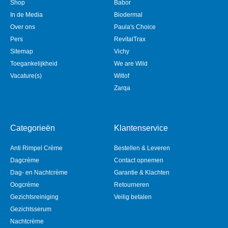
Shop
Babor
In de Media
Biodermal
Over ons
Paula's Choice
Pers
RevitalTrax
Sitemap
Vichy
Toegankelijkheid
We are Wild
Vacature(s)
Witlof
Zarqa
Categorieën
Klantenservice
Anti Rimpel Crème
Bestellen & Leveren
Dagcrème
Contact opnemen
Dag- en Nachtcrème
Garantie & Klachten
Oogcrème
Retourneren
Gezichtsreiniging
Veilig betalen
Gezichtsserum
Nachtcrème