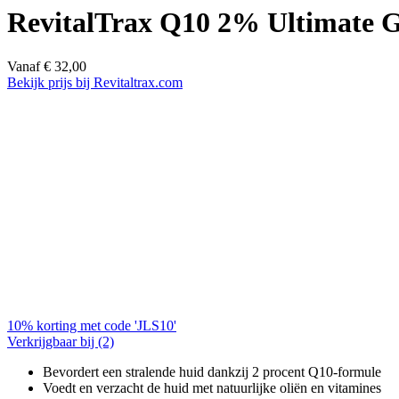
RevitalTrax Q10 2% Ultimate G
Vanaf
€
32,00
Bekijk prijs bij Revitaltrax.com
10% korting met code 'JLS10'
Verkrijgbaar bij
(2)
Bevordert een stralende huid dankzij 2 procent Q10-formule
Voedt en verzacht de huid met natuurlijke oliën en vitamines