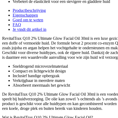
Verbetert de elasticiteit voor een stevigere en gladdere huid
Productbeschrijving
Eigenschappen
Goed om te weten
FAQ
Je vindt dit artikel in
RevitalTrax Q10 2% Ultimate Glow Facial Oil 30ml is een luxe gezicht
een doffe of vermoeide huid. De formule bevat 2 procent co-enzym Q1
zoals jojoba en argan helpen het vochtgehalte te ondersteunen en maken
Geschikt voor diverse huidtypes, ook de rijpere huid. Dankzij de za
is daarmee een waardevolle aanvulling voor wie zijn huid wil verzorgen
Sneldrogend microvezelmateriaal
Compact en lichtgewicht design
Inclusief handige opbergzak
Verkrijgbaar in meerdere maten
Absorbeert meermaals het gewicht
De RevitalTrax Q10 2% Ultimate Glow Facial Oil 30ml is een voedende 
speelt bij huidverzorging. De olie kan zowel ’s ochtends als ’s avon
product is geschikt voor alle huidtypen en kan gecombineerd worden
een koele, droge plek en buiten bereik van kinderen houden.
Wat is RevitalTrax Q10 2% Ultimate Glow Facial Oil?