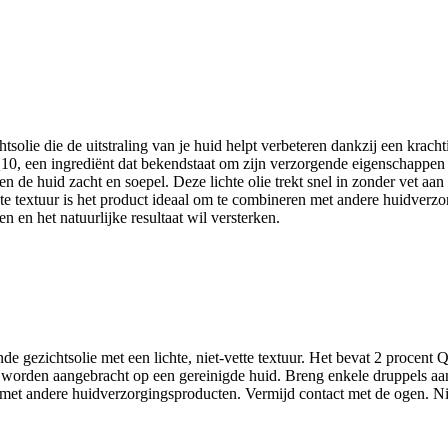
solie die de uitstraling van je huid helpt verbeteren dankzij een krach
0, een ingrediënt dat bekendstaat om zijn verzorgende eigenschappen e
 de huid zacht en soepel. Deze lichte olie trekt snel in zonder vet aan
chte textuur is het product ideaal om te combineren met andere huidve
 en het natuurlijke resultaat wil versterken.
gezichtsolie met een lichte, niet-vette textuur. Het bevat 2 procent Q
ds worden aangebracht op een gereinigde huid. Breng enkele druppels aa
 met andere huidverzorgingsproducten. Vermijd contact met de ogen. Ni