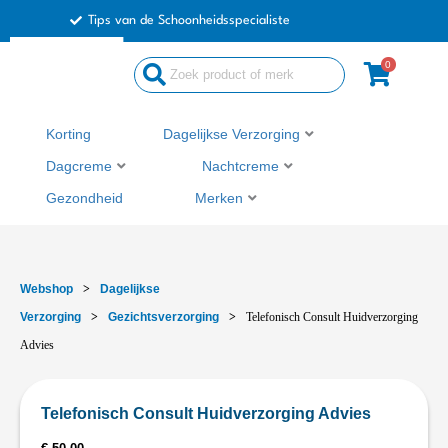
Ga
Tips van de Schoonheidsspecialiste
naar
de
0
inhoud
Korting
Dagelijkse Verzorging
Dagcreme
Nachtcreme
Gezondheid
Merken
Webshop
>
Dagelijkse
Verzorging
>
Gezichtsverzorging
>
Telefonisch Consult Huidverzorging
Advies
Telefonisch Consult Huidverzorging Advies