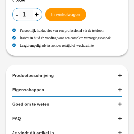
€
50,00
-
+
In winkelwagen
Persoonlijk huidadvies van een professional via de telefoon
Inzicht in huid én voeding voor een complete verzorgingsaanpak
Laagdrempelig advies zonder reistijd of wachtruimte
Productbeschrijving
Eigenschappen
Goed om te weten
FAQ
Je vindt dit artikel in