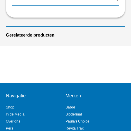
Gerelateerde producten
Navigatie
Merken
Shop
Babor
In de Media
Biodermal
Over ons
Paula's Choice
Pers
RevitalTrax