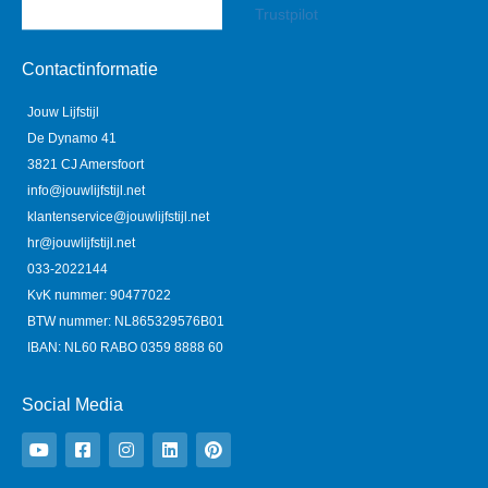
Trustpilot
Contactinformatie
Jouw Lijfstijl
De Dynamo 41
3821 CJ Amersfoort
info@jouwlijfstijl.net
klantenservice@jouwlijfstijl.net
hr@jouwlijfstijl.net
033-2022144
KvK nummer: 90477022
BTW nummer: NL865329576B01
IBAN: NL60 RABO 0359 8888 60
Social Media
Y
F
I
L
P
o
a
n
i
i
u
c
s
n
n
t
e
t
k
t
u
b
a
e
e