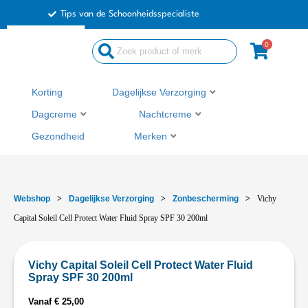
Ga
Tips van de Schoonheidsspecialiste
naar
de
0
inhoud
Korting
Dagelijkse Verzorging
Dagcreme
Nachtcreme
Gezondheid
Merken
Webshop
>
Dagelijkse Verzorging
>
Zonbescherming
>
Vichy
Capital Soleil Cell Protect Water Fluid Spray SPF 30 200ml
Vichy Capital Soleil Cell Protect Water Fluid
Spray SPF 30 200ml
Vanaf
€
25,00