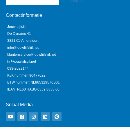
Trustpilot
Contactinformatie
Jouw Lijfstijl
De Dynamo 41
3821 CJ Amersfoort
info@jouwlijfstijl.net
klantenservice@jouwlijfstijl.net
hr@jouwlijfstijl.net
033-2022144
KvK nummer: 90477022
BTW nummer: NL865329576B01
IBAN: NL60 RABO 0359 8888 60
Social Media
Y
F
I
L
P
o
a
n
i
i
u
c
s
n
n
t
e
t
k
t
u
b
a
e
e