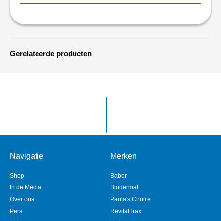
Gerelateerde producten
Navigatie
Merken
Shop
Babor
In de Media
Biodermal
Over ons
Paula's Choice
Pers
RevitalTrax