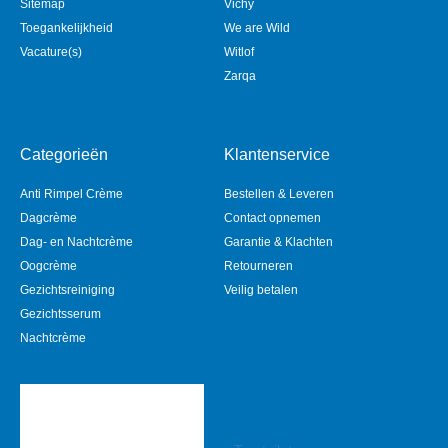
Sitemap
Vichy
Toegankelijkheid
We are Wild
Vacature(s)
Witlof
Zarqa
Categorieën
Klantenservice
Anti Rimpel Crème
Bestellen & Leveren
Dagcrème
Contact opnemen
Dag- en Nachtcrème
Garantie & Klachten
Oogcrème
Retourneren
Gezichtsreiniging
Veilig betalen
Gezichtsserum
Nachtcrème