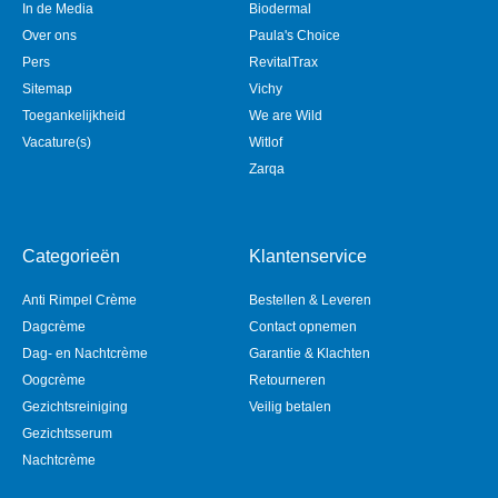
In de Media
Biodermal
Over ons
Paula's Choice
Pers
RevitalTrax
Sitemap
Vichy
Toegankelijkheid
We are Wild
Vacature(s)
Witlof
Zarqa
Categorieën
Klantenservice
Anti Rimpel Crème
Bestellen & Leveren
Dagcrème
Contact opnemen
Dag- en Nachtcrème
Garantie & Klachten
Oogcrème
Retourneren
Gezichtsreiniging
Veilig betalen
Gezichtsserum
Nachtcrème