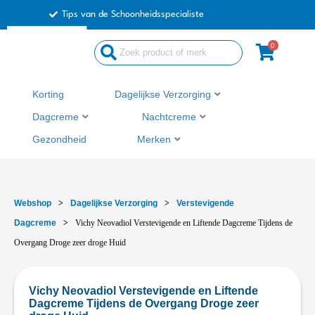
Ga
Tips van de Schoonheidsspecialiste
naar
de
0
inhoud
Korting
Dagelijkse Verzorging
Dagcreme
Nachtcreme
Gezondheid
Merken
Webshop
>
Dagelijkse Verzorging
>
Verstevigende
Dagcreme
>
Vichy Neovadiol Verstevigende en Liftende Dagcreme Tijdens de
Overgang Droge zeer droge Huid
Vichy Neovadiol Verstevigende en Liftende
Dagcreme Tijdens de Overgang Droge zeer