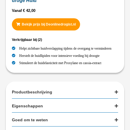
droge Huid
Vanaf
€
42,00
Bekijk prijs bij Deonlinedrogist.nl
Verkrijgbaar bij
(2)
Helpt zichtbare huidverslapping tijdens de overgang te verminderen
Herstelt de huidlipiden voor intensieve voeding bij droogte
Stimuleert de huidelasticiteit met Proxylane en cassia-extract
Productbeschrijving
Eigenschappen
Goed om te weten