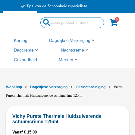
Ga
Tips van de Schoonheidsspecialiste
naar
de
0
inhoud
Korting
Dagelijkse Verzorging
Dagcreme
Nachtcreme
Gezondheid
Merken
Webshop
>
Dagelijkse Verzorging
>
Gezichtsreiniging
>
Vichy
Purete Thermale Huidzuiverende schuimcrème 125ml
Vichy Purete Thermale Huidzuiverende
schuimcrème 125ml
Vanaf
€
15,00