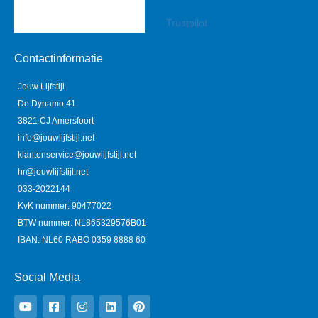
Trustpilot
Contactinformatie
Jouw Lijfstijl
De Dynamo 41
3821 CJ Amersfoort
info@jouwlijfstijl.net
klantenservice@jouwlijfstijl.net
hr@jouwlijfstijl.net
033-2022144
KvK nummer: 90477022
BTW nummer: NL865329576B01
IBAN: NL60 RABO 0359 8888 60
Social Media
Y
F
I
L
P
o
a
n
i
i
u
c
s
n
n