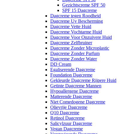
Gezichtscreme SPF 50
SPF 15 Dagcreme
Dagcreme tegen Roodheid
Dagcreme Uv Bescherming
Dagcreme Vette Huid
Dagcreme Vochtarme Huid
Dagcreme Voor Onzuivere Huid
Dagcreme Zelfbruiner
Dagcreme Zonder Microplastic
Dagcreme Zonder Parfum
Dagcreme Zonder Water
DD Cream
Egaliserende Dagcreme
Foundation Dagcreme
Gekleurde Dagcreme Rijpere Huid
Getinte Dagcreme Mannen
Hypoallergene Dagcreme
Matterende Dagcreme
Niet Comedogene Dagcreme
Olievrije Dagcreme
Q10 Dagcreme
Retinol Dagcreme
Salicylzuur Dagcreme
Vegan Dagcreme