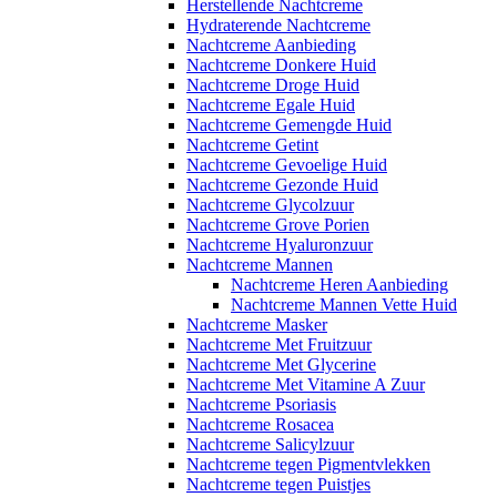
Herstellende Nachtcreme
Hydraterende Nachtcreme
Nachtcreme Aanbieding
Nachtcreme Donkere Huid
Nachtcreme Droge Huid
Nachtcreme Egale Huid
Nachtcreme Gemengde Huid
Nachtcreme Getint
Nachtcreme Gevoelige Huid
Nachtcreme Gezonde Huid
Nachtcreme Glycolzuur
Nachtcreme Grove Porien
Nachtcreme Hyaluronzuur
Nachtcreme Mannen
Nachtcreme Heren Aanbieding
Nachtcreme Mannen Vette Huid
Nachtcreme Masker
Nachtcreme Met Fruitzuur
Nachtcreme Met Glycerine
Nachtcreme Met Vitamine A Zuur
Nachtcreme Psoriasis
Nachtcreme Rosacea
Nachtcreme Salicylzuur
Nachtcreme tegen Pigmentvlekken
Nachtcreme tegen Puistjes