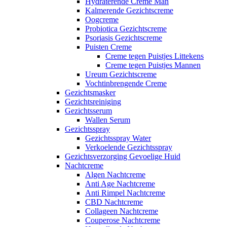
Hydraterende Creme Man
Kalmerende Gezichtscreme
Oogcreme
Probiotica Gezichtscreme
Psoriasis Gezichtscreme
Puisten Creme
Creme tegen Puistjes Littekens
Creme tegen Puistjes Mannen
Ureum Gezichtscreme
Vochtinbrengende Creme
Gezichtsmasker
Gezichtsreiniging
Gezichtsserum
Wallen Serum
Gezichtsspray
Gezichtsspray Water
Verkoelende Gezichtsspray
Gezichtsverzorging Gevoelige Huid
Nachtcreme
Algen Nachtcreme
Anti Age Nachtcreme
Anti Rimpel Nachtcreme
CBD Nachtcreme
Collageen Nachtcreme
Couperose Nachtcreme