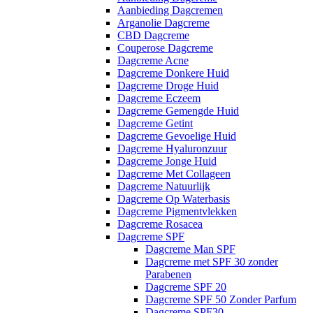
Aanbieding Dagcremen
Arganolie Dagcreme
CBD Dagcreme
Couperose Dagcreme
Dagcreme Acne
Dagcreme Donkere Huid
Dagcreme Droge Huid
Dagcreme Eczeem
Dagcreme Gemengde Huid
Dagcreme Getint
Dagcreme Gevoelige Huid
Dagcreme Hyaluronzuur
Dagcreme Jonge Huid
Dagcreme Met Collageen
Dagcreme Natuurlijk
Dagcreme Op Waterbasis
Dagcreme Pigmentvlekken
Dagcreme Rosacea
Dagcreme SPF
Dagcreme Man SPF
Dagcreme met SPF 30 zonder
Parabenen
Dagcreme SPF 20
Dagcreme SPF 50 Zonder Parfum
Dagcreme SPF30