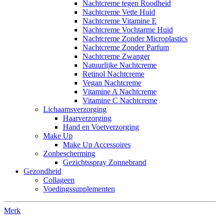
Nachtcreme tegen Roodheid
Nachtcreme Vette Huid
Nachtcreme Vitamine E
Nachtcreme Vochtarme Huid
Nachtcreme Zonder Microplastics
Nachtcreme Zonder Parfum
Nachtcreme Zwanger
Natuurlijke Nachtcreme
Retinol Nachtcreme
Vegan Nachtcreme
Vitamine A Nachtcreme
Vitamine C Nachtcreme
Lichaamsverzorging
Haarverzorging
Hand en Voetverzorging
Make Up
Make Up Accessoires
Zonbescherming
Gezichtsspray Zonnebrand
Gezondheid
Collageen
Voedingssupplementen
Merk