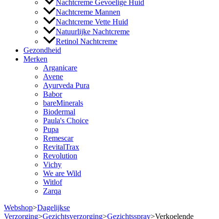
Nachtcreme Gevoelige Huid
Nachtcreme Mannen
Nachtcreme Vette Huid
Natuurlijke Nachtcreme
Retinol Nachtcreme
Gezondheid
Merken
Arganicare
Avene
Ayurveda Pura
Babor
bareMinerals
Biodermal
Paula's Choice
Pupa
Remescar
RevitalTrax
Revolution
Vichy
We are Wild
Witlof
Zarqa
Webshop
>
Dagelijkse
Verzorging
>
Gezichtsverzorging
>
Gezichtsspray
>
Verkoelende