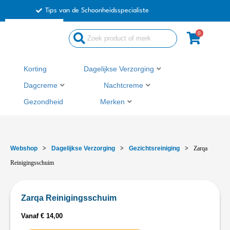
Ga
Tips van de Schoonheidsspecialiste
naar
de
0
inhoud
Korting
Dagelijkse Verzorging
Dagcreme
Nachtcreme
Gezondheid
Merken
Webshop
>
Dagelijkse Verzorging
>
Gezichtsreiniging
>
Zarqa
Reinigingsschuim
Zarqa Reinigingsschuim
Vanaf
€
14,00