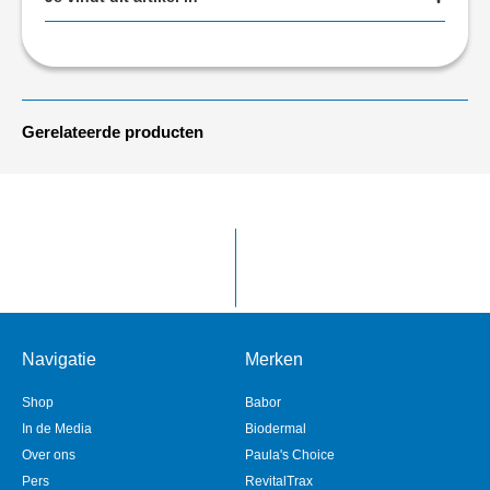
Gerelateerde producten
Navigatie
Merken
Shop
Babor
In de Media
Biodermal
Over ons
Paula's Choice
Pers
RevitalTrax