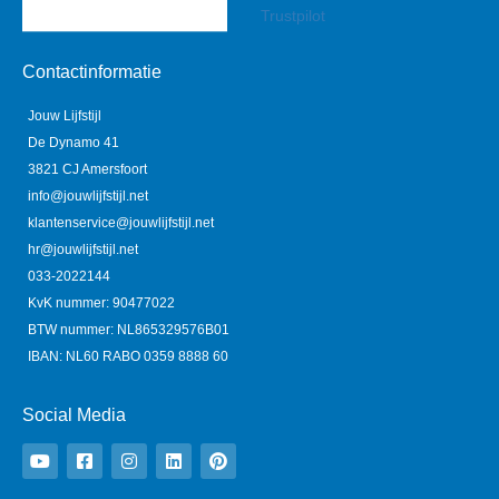
Trustpilot
Contactinformatie
Jouw Lijfstijl
De Dynamo 41
3821 CJ Amersfoort
info@jouwlijfstijl.net
klantenservice@jouwlijfstijl.net
hr@jouwlijfstijl.net
033-2022144
KvK nummer: 90477022
BTW nummer: NL865329576B01
IBAN: NL60 RABO 0359 8888 60
Social Media
Y
F
I
L
P
o
a
n
i
i
u
c
s
n
n
t
e
t
k
t