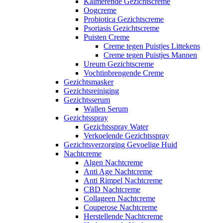
Kalmerende Gezichtscreme
Oogcreme
Probiotica Gezichtscreme
Psoriasis Gezichtscreme
Puisten Creme
Creme tegen Puistjes Littekens
Creme tegen Puistjes Mannen
Ureum Gezichtscreme
Vochtinbrengende Creme
Gezichtsmasker
Gezichtsreiniging
Gezichtsserum
Wallen Serum
Gezichtsspray
Gezichtsspray Water
Verkoelende Gezichtsspray
Gezichtsverzorging Gevoelige Huid
Nachtcreme
Algen Nachtcreme
Anti Age Nachtcreme
Anti Rimpel Nachtcreme
CBD Nachtcreme
Collageen Nachtcreme
Couperose Nachtcreme
Herstellende Nachtcreme