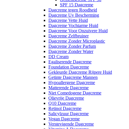
SPF 15 Dagcreme
Dagcreme tegen Roodheid
Dagcreme Uv Bescherming
Dagcreme Vette Huid
Dagcreme Vochtarme Huid
Dagcreme Voor Onzuivere Huid
Dagcreme Zelfbruiner
Dagcreme Zonder Microplastic
Dagcreme Zonder Parfum
Dagcreme Zonder Water
DD Cream
Egaliserende Dagcreme
Foundation Dagcreme
Gekleurde Dagcreme Rijpere Huid
Getinte Dagcreme Mannen
Hypoallergene Dagcreme
Matterende Dagcreme
Niet Comedogene Dagcreme
Olievrije Dagcreme
Q10 Dagcreme
Retinol Dagcreme
Salicylzuur Dagcreme
Vegan Dagcreme
Verstevigende Dagcreme