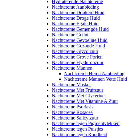
Hydraterende Nachtcreme
Nachtcreme Aanbieding
Nachtcreme Donkere Huid
Nachtcreme Droge Huid
Nachtcreme Egale Huid
Nachtcreme Gemengde Huid
Nachtcreme Getint
Nachtcreme Gevoelige Huid
Nachtcreme Gezonde Huid
Nachtcreme Glycolzuur
Nachtcreme Grove Porien
Nachtcreme Hyaluronzuur
Nachtcreme Mannen
Nachtcreme Heren Aanbieding
Nachtcreme Mannen Vette Huid
Nachtcreme Masker
Nachtcreme Met Fruitzuur
Nachtcreme Met Glycerine
Nachtcreme Met Vitamine A Zuur
Nachtcreme Psoriasis
Nachtcreme Rosacea
Nachtcreme Salicylzuur
Nachtcreme tegen Pigmentvlekken
Nachtcreme tegen Puistjes
Nachtcreme tegen Roodheid