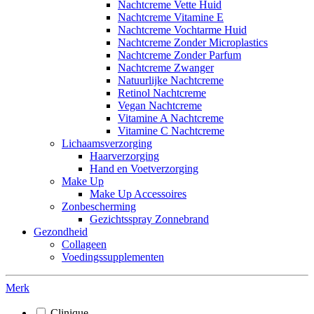
Nachtcreme Vette Huid
Nachtcreme Vitamine E
Nachtcreme Vochtarme Huid
Nachtcreme Zonder Microplastics
Nachtcreme Zonder Parfum
Nachtcreme Zwanger
Natuurlijke Nachtcreme
Retinol Nachtcreme
Vegan Nachtcreme
Vitamine A Nachtcreme
Vitamine C Nachtcreme
Lichaamsverzorging
Haarverzorging
Hand en Voetverzorging
Make Up
Make Up Accessoires
Zonbescherming
Gezichtsspray Zonnebrand
Gezondheid
Collageen
Voedingssupplementen
Merk
Clinique