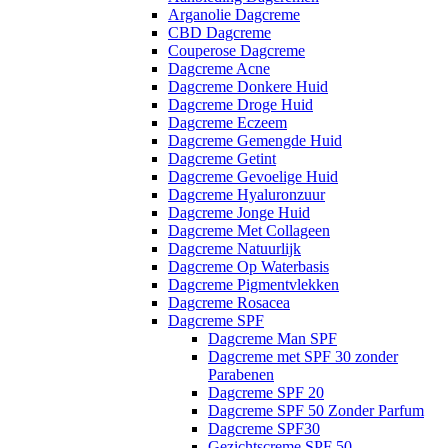
Arganolie Dagcreme
CBD Dagcreme
Couperose Dagcreme
Dagcreme Acne
Dagcreme Donkere Huid
Dagcreme Droge Huid
Dagcreme Eczeem
Dagcreme Gemengde Huid
Dagcreme Getint
Dagcreme Gevoelige Huid
Dagcreme Hyaluronzuur
Dagcreme Jonge Huid
Dagcreme Met Collageen
Dagcreme Natuurlijk
Dagcreme Op Waterbasis
Dagcreme Pigmentvlekken
Dagcreme Rosacea
Dagcreme SPF
Dagcreme Man SPF
Dagcreme met SPF 30 zonder
Parabenen
Dagcreme SPF 20
Dagcreme SPF 50 Zonder Parfum
Dagcreme SPF30
Gezichtscreme SPF 50