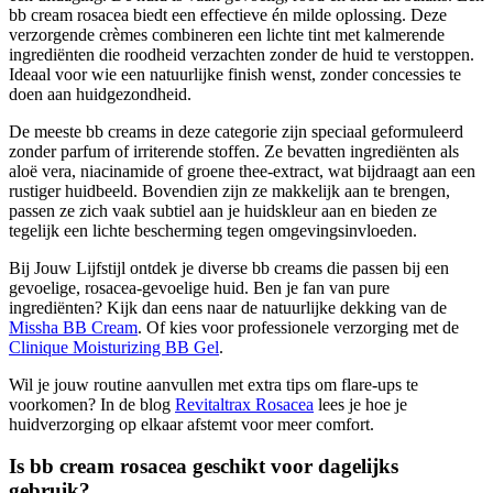
bb cream rosacea biedt een effectieve én milde oplossing. Deze
verzorgende crèmes combineren een lichte tint met kalmerende
ingrediënten die roodheid verzachten zonder de huid te verstoppen.
Ideaal voor wie een natuurlijke finish wenst, zonder concessies te
doen aan huidgezondheid.
De meeste bb creams in deze categorie zijn speciaal geformuleerd
zonder parfum of irriterende stoffen. Ze bevatten ingrediënten als
aloë vera, niacinamide of groene thee-extract, wat bijdraagt aan een
rustiger huidbeeld. Bovendien zijn ze makkelijk aan te brengen,
passen ze zich vaak subtiel aan je huidskleur aan en bieden ze
tegelijk een lichte bescherming tegen omgevingsinvloeden.
Bij Jouw Lijfstijl ontdek je diverse bb creams die passen bij een
gevoelige, rosacea-gevoelige huid. Ben je fan van pure
ingrediënten? Kijk dan eens naar de natuurlijke dekking van de
Missha BB Cream
. Of kies voor professionele verzorging met de
Clinique Moisturizing BB Gel
.
Wil je jouw routine aanvullen met extra tips om flare-ups te
voorkomen? In de blog
Revitaltrax Rosacea
lees je hoe je
huidverzorging op elkaar afstemt voor meer comfort.
Is bb cream rosacea geschikt voor dagelijks
gebruik?