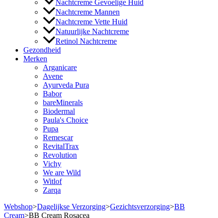
Nachtcreme Gevoelige Huid
Nachtcreme Mannen
Nachtcreme Vette Huid
Natuurlijke Nachtcreme
Retinol Nachtcreme
Gezondheid
Merken
Arganicare
Avene
Ayurveda Pura
Babor
bareMinerals
Biodermal
Paula's Choice
Pupa
Remescar
RevitalTrax
Revolution
Vichy
We are Wild
Witlof
Zarqa
Webshop
>
Dagelijkse Verzorging
>
Gezichtsverzorging
>
BB
Cream
>
BB Cream Rosacea