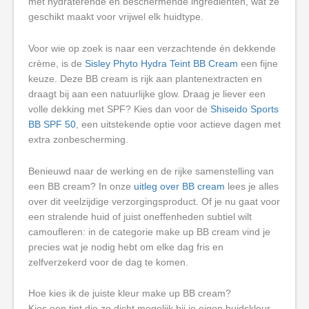
met hydraterende en beschermende ingrediënten, wat ze
geschikt maakt voor vrijwel elk huidtype.
Voor wie op zoek is naar een verzachtende én dekkende
crème, is de
Sisley Phyto Hydra Teint BB Cream
een fijne
keuze. Deze BB cream is rijk aan plantenextracten en
draagt bij aan een natuurlijke glow. Draag je liever een
volle dekking met SPF? Kies dan voor de
Shiseido Sports
BB SPF 50
, een uitstekende optie voor actieve dagen met
extra zonbescherming.
Benieuwd naar de werking en de rijke samenstelling van
een BB cream? In onze
uitleg over BB cream
lees je alles
over dit veelzijdige verzorgingsproduct. Of je nu gaat voor
een stralende huid of juist oneffenheden subtiel wilt
camoufleren: in de categorie make up BB cream vind je
precies wat je nodig hebt om elke dag fris en
zelfverzekerd voor de dag te komen.
Hoe kies ik de juiste kleur make up BB cream?
Kies een tint die zo dicht mogelijk bij je eigen huidskleur