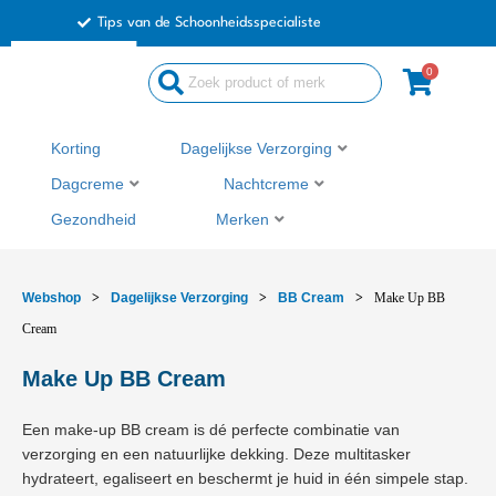
Ga
Tips van de Schoonheidsspecialiste
naar
de
0
Search
inhoud
...
Korting
Dagelijkse Verzorging
Dagcreme
Nachtcreme
Gezondheid
Merken
Webshop
>
Dagelijkse Verzorging
>
BB Cream
>
Make Up BB
Cream
Make Up BB Cream
Een make-up BB cream is dé perfecte combinatie van
verzorging en een natuurlijke dekking. Deze multitasker
hydrateert, egaliseert en beschermt je huid in één simpele stap.