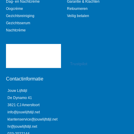
Dag- en Nachtcrème
Garantie & Klachten
Oogcrème
Retourneren
Gezichtsreiniging
Veilig betalen
Gezichtsserum
Nachtcrème
Trustpilot
Contactinformatie
Jouw Lijfstijl
De Dynamo 41
3821 CJ Amersfoort
info@jouwlijfstijl.net
klantenservice@jouwlijfstijl.net
hr@jouwlijfstijl.net
033-2022144