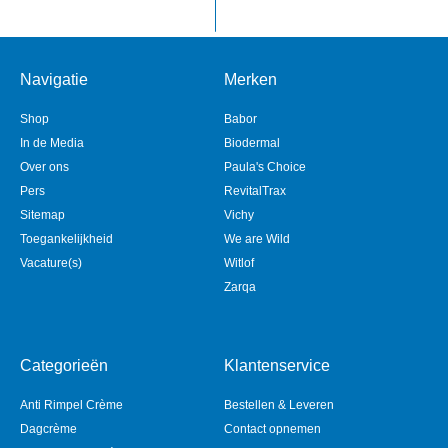
Navigatie
Merken
Shop
Babor
In de Media
Biodermal
Over ons
Paula's Choice
Pers
RevitalTrax
Sitemap
Vichy
Toegankelijkheid
We are Wild
Vacature(s)
Witlof
Zarqa
Categorieën
Klantenservice
Anti Rimpel Crème
Bestellen & Leveren
Dagcrème
Contact opnemen