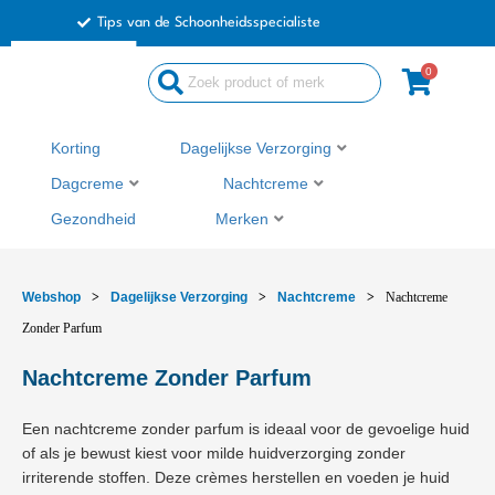
Ga
Tips van de Schoonheidsspecialiste
naar
de
0
Search
inhoud
...
Korting
Dagelijkse Verzorging
Dagcreme
Nachtcreme
Gezondheid
Merken
Webshop
>
Dagelijkse Verzorging
>
Nachtcreme
>
Nachtcreme
Zonder Parfum
Nachtcreme Zonder Parfum
Een nachtcreme zonder parfum is ideaal voor de gevoelige huid
of als je bewust kiest voor milde huidverzorging zonder
irriterende stoffen. Deze crèmes herstellen en voeden je huid