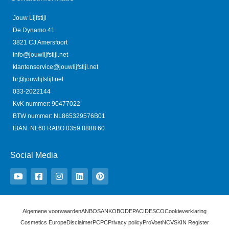
Jouw Lijfstijl
De Dynamo 41
3821 CJ Amersfoort
info@jouwlijfstijl.net
klantenservice@jouwlijfstijl.net
hr@jouwlijfstijl.net
033-2022144
KvK nummer: 90477022
BTW nummer: NL865329576B01
IBAN: NL60 RABO 0359 8888 60
Social Media
Y
F
I
L
P
o
a
n
i
i
u
c
s
n
n
t
e
t
k
t
u
b
a
e
e
b
o
g
d
r
e
o
r
i
e
Algemene voorwaarden
ANBOS
ANKO
BODEPA
CIDESCO
Cookieverklaring
k
a
n
s
Cosmetics Europe
Disclaimer
PCPC
Privacy policy
ProVoet
NCV
SKIN Register
-
m
t