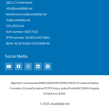
3821 CJ Amersfoort
info@jouwlijfstijl.net
klantenservice@jouwlijfstijl.net
hr@jouwlijfstijl.net
033-2022144
KvK nummer: 90477022
BTW nummer: NL865329576B01
IBAN: NL60 RABO 0359 8888 60
Social Media
Y
F
I
L
P
o
a
n
i
i
u
c
s
n
n
t
e
t
k
t
u
b
a
e
e
b
o
g
d
r
e
o
r
i
e
Algemene voorwaarden
ANBOS
ANKO
BODEPA
CIDESCO
Cookieverklaring
k
a
n
s
Cosmetics Europe
Disclaimer
PCPC
Privacy policy
ProVoet
NCV
SKIN Register
-
m
t
s
STIVAS A en B
VDF
q
u
© 2026 Jouwlijfstijl.net
a