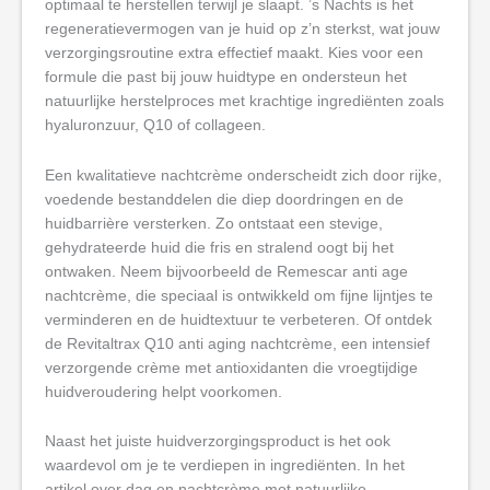
optimaal te herstellen terwijl je slaapt. ’s Nachts is het
regeneratievermogen van je huid op z’n sterkst, wat jouw
verzorgingsroutine extra effectief maakt. Kies voor een
formule die past bij jouw huidtype en ondersteun het
natuurlijke herstelproces met krachtige ingrediënten zoals
hyaluronzuur, Q10 of collageen.
Een kwalitatieve nachtcrème onderscheidt zich door rijke,
voedende bestanddelen die diep doordringen en de
huidbarrière versterken. Zo ontstaat een stevige,
gehydrateerde huid die fris en stralend oogt bij het
ontwaken. Neem bijvoorbeeld de Remescar anti age
nachtcrème, die speciaal is ontwikkeld om fijne lijntjes te
verminderen en de huidtextuur te verbeteren. Of ontdek
de Revitaltrax Q10 anti aging nachtcrème, een intensief
verzorgende crème met antioxidanten die vroegtijdige
huidveroudering helpt voorkomen.
Naast het juiste huidverzorgingsproduct is het ook
waardevol om je te verdiepen in ingrediënten. In het
artikel over dag en nachtcrème met natuurlijke