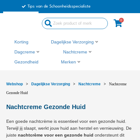
Ga
Tips van de Schoonheidsspecialiste
naar
de
0
Search
inhoud
...
Korting
Dagelijkse Verzorging
Dagcreme
Nachtcreme
Gezondheid
Merken
Webshop
>
Dagelijkse Verzorging
>
Nachtcreme
>
Nachtcreme
Gezonde Huid
Nachtcreme Gezonde Huid
Een goede nachtcrème is essentieel voor een gezonde huid.
Terwijl jij slaapt, werkt jouw huid aan herstel en vernieuwing. De
juiste
nachtcrème voor een gezonde huid
ondersteunt dit