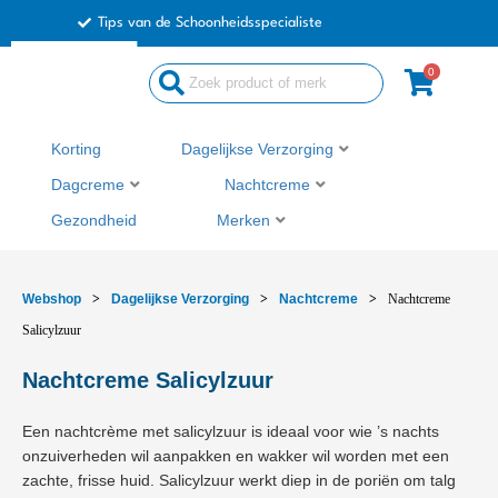
Ga
Tips van de Schoonheidsspecialiste
naar
de
0
Search
inhoud
...
Korting
Dagelijkse Verzorging
Dagcreme
Nachtcreme
Gezondheid
Merken
Webshop
>
Dagelijkse Verzorging
>
Nachtcreme
>
Nachtcreme
Salicylzuur
Nachtcreme Salicylzuur
Een nachtcrème met salicylzuur is ideaal voor wie ’s nachts
onzuiverheden wil aanpakken en wakker wil worden met een
zachte, frisse huid. Salicylzuur werkt diep in de poriën om talg