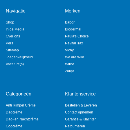
Navigatie
Merken
Shop
Babor
In de Media
Biodermal
Over ons
Paula's Choice
Pers
RevitalTrax
Sitemap
Vichy
Toegankelijkheid
We are Wild
Vacature(s)
Witlof
Zarqa
Categorieën
Klantenservice
Anti Rimpel Crème
Bestellen & Leveren
Dagcrème
Contact opnemen
Dag- en Nachtcrème
Garantie & Klachten
Oogcrème
Retourneren