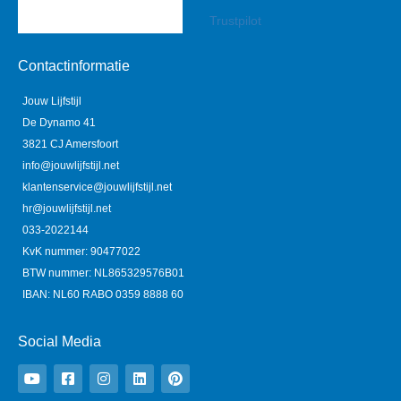
Trustpilot
Contactinformatie
Jouw Lijfstijl
De Dynamo 41
3821 CJ Amersfoort
info@jouwlijfstijl.net
klantenservice@jouwlijfstijl.net
hr@jouwlijfstijl.net
033-2022144
KvK nummer: 90477022
BTW nummer: NL865329576B01
IBAN: NL60 RABO 0359 8888 60
Social Media
Y
F
I
L
P
o
a
n
i
i
u
c
s
n
n
t
e
t
k
t