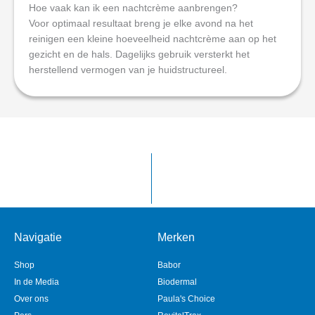
Hoe vaak kan ik een nachtcrème aanbrengen?
Voor optimaal resultaat breng je elke avond na het
reinigen een kleine hoeveelheid nachtcrème aan op het
gezicht en de hals. Dagelijks gebruik versterkt het
herstellend vermogen van je huidstructureel.
Navigatie
Merken
Shop
Babor
In de Media
Biodermal
Over ons
Paula's Choice