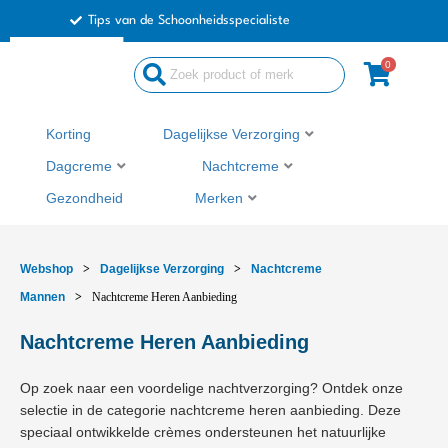
Ga
Tips van de Schoonheidsspecialiste
naar
de
0
Search
inhoud
...
Korting
Dagelijkse Verzorging
Dagcreme
Nachtcreme
Gezondheid
Merken
Webshop
>
Dagelijkse Verzorging
>
Nachtcreme
Mannen
>
Nachtcreme Heren Aanbieding
Nachtcreme Heren Aanbieding
Op zoek naar een voordelige nachtverzorging? Ontdek onze
selectie in de categorie nachtcreme heren aanbieding. Deze
speciaal ontwikkelde crèmes ondersteunen het natuurlijke