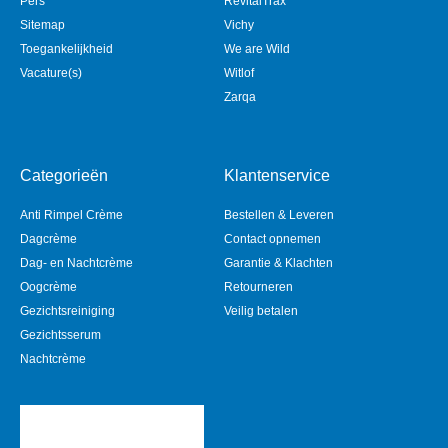
Pers
RevitalTrax
Sitemap
Vichy
Toegankelijkheid
We are Wild
Vacature(s)
Witlof
Zarqa
Categorieën
Klantenservice
Anti Rimpel Crème
Bestellen & Leveren
Dagcrème
Contact opnemen
Dag- en Nachtcrème
Garantie & Klachten
Oogcrème
Retourneren
Gezichtsreiniging
Veilig betalen
Gezichtsserum
Nachtcrème