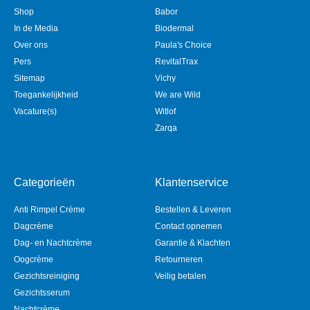
Shop
Babor
In de Media
Biodermal
Over ons
Paula's Choice
Pers
RevitalTrax
Sitemap
Vichy
Toegankelijkheid
We are Wild
Vacature(s)
Witlof
Zarqa
Categorieën
Klantenservice
Anti Rimpel Crème
Bestellen & Leveren
Dagcrème
Contact opnemen
Dag- en Nachtcrème
Garantie & Klachten
Oogcrème
Retourneren
Gezichtsreiniging
Veilig betalen
Gezichtsserum
Nachtcrème