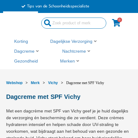
Ga
Tips van de Schoonheidsspecialiste
naar
de
0
Search
inhoud
...
Korting
Dagelijkse Verzorging
Dagcreme
Nachtcreme
Gezondheid
Merken
Webshop
>
Merk
>
Vichy
>
Dagcreme met SPF Vichy
Dagcreme met SPF Vichy
Met een dagcrème met SPF van Vichy geef je je huid dagelijks
de verzorging én bescherming die ze verdient. Deze crèmes
hydrateren intensief en helpen schade door UV-straling te
voorkomen, wat bijdraagt aan het behoud van een gezonde en