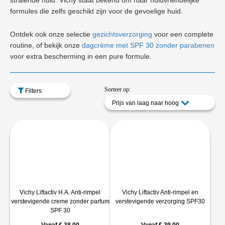
stralende huid. Vichy staat bekend om haar huidvriendelijke
formules die zelfs geschikt zijn voor de gevoelige huid.
Ontdek ook onze selectie
gezichtsverzorging
voor een complete
routine, of bekijk onze
dagcrème met SPF 30 zonder parabenen
voor extra bescherming in een pure formule.
Sorteer op:
Filters
Prijs van laag naar hoog
Vichy Liftactiv H.A. Anti-rimpel
Vichy Liftactiv Anti-rimpel en
verstevigende creme zonder parfum
verstevigende verzorging SPF30
SPF 30
Vanaf
€
38,00
Vanaf
€
39,00