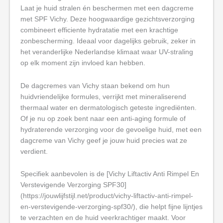
Laat je huid stralen én beschermen met een dagcreme
met SPF Vichy. Deze hoogwaardige gezichtsverzorging
combineert efficiente hydratatie met een krachtige
zonbescherming. Ideaal voor dagelijks gebruik, zeker in
het veranderlijke Nederlandse klimaat waar UV-straling
op elk moment zijn invloed kan hebben.
De dagcremes van Vichy staan bekend om hun
huidvriendelijke formules, verrijkt met mineraliserend
thermaal water en dermatologisch geteste ingrediënten.
Of je nu op zoek bent naar een anti-aging formule of
hydraterende verzorging voor de gevoelige huid, met een
dagcreme van Vichy geef je jouw huid precies wat ze
verdient.
Specifiek aanbevolen is de [Vichy Liftactiv Anti Rimpel En
Verstevigende Verzorging SPF30]
(https://jouwlijfstijl.net/product/vichy-liftactiv-anti-rimpel-
en-verstevigende-verzorging-spf30/), die helpt fijne lijntjes
te verzachten en de huid veerkrachtiger maakt. Voor