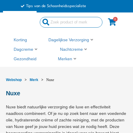
Ga
Tips van de Schoonheidsspecialiste
naar
de
0
Search
inhoud
...
Korting
Dagelijkse Verzorging
Dagcreme
Nachtcreme
Gezondheid
Merken
Webshop
>
Merk
>
Nuxe
Nuxe
Nuxe biedt natuurlijke verzorging die luxe en effectiviteit
naadloos combineert. Of je nu op zoek bent naar een voedende
olie, hydraterende crème of zachte reiniging, met de producten
van Nuxe geef je jouw huid precies wat ze nodig heeft. Deze