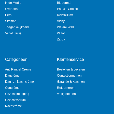
In de Media
Biodermal
Over ons
Paula's Choice
Pers
RevitalTrax
Sitemap
Vichy
Toegankelijkheid
We are Wild
Vacature(s)
Witlof
Zarqa
Categorieën
Klantenservice
Anti Rimpel Crème
Bestellen & Leveren
Dagcrème
Contact opnemen
Dag- en Nachtcrème
Garantie & Klachten
Oogcrème
Retourneren
Gezichtsreiniging
Veilig betalen
Gezichtsserum
Nachtcrème