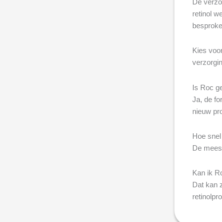
De verzo
retinol w
besproke
Kies voor
verzorgin
Is Roc g
Ja, de fo
nieuw pro
Hoe snel 
De meeste
Kan ik R
Dat kan 
retinolpr