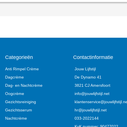
Categorieën
Contactinformatie
Anti Rimpel Crème
Jouw Lijfstijl
Dagcrème
De Dynamo 41
Dag- en Nachtcrème
3821 CJ Amersfoort
Oogcrème
info@jouwlijfstijl.net
Gezichtsreiniging
klantenservice@jouwlijfstijl.ne
Gezichtsserum
hr@jouwlijfstijl.net
Nachtcrème
033-2022144
KvK nummer: 90477022