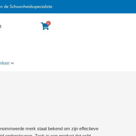
an de Schoonheidsspecialiste
0
t
rken
enommeerde merk staat bekend om zijn effectieve
huid ondersteunen. Zoek je een product dat echt