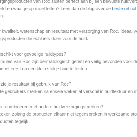
rgingsproducten van Roc sluiten perfect aan bij een bewuste huidver
erkt en waar je op moet letten? Lees dan de blog over de
beste retino
n.
 kwaliteit, wetenschap en resultaat met verzorging van Roc. Ideaal 
gsproducten die écht iets doen voor de huid.
eschikt voor gevoelige huidtypes?
rmules van Roc zijn dermatologisch getest en veilig bevonden voor de
duct eerst op een klein stukje huid te testen.
zie je resultaat bij gebruik van Roc?
 gebruikers merken na enkele weken al verschil in huidtextuur en ste
oc combineren met andere huidverzorgingsmerken?
zeker, zolang de producten elkaar niet tegenspreken in werkzame sto
oducten tegelijk.