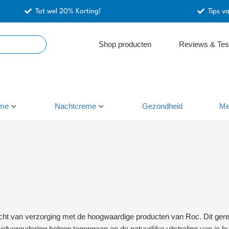
Tot wel 20% Korting!
Tips v
Shop producten
Reviews & Tes
me
Nachtcreme
Gezondheid
Me
cht van verzorging met de hoogwaardige producten van Roc. Dit ger
uidveroudering helpen tegengaan en de natuurlijke uitstraling van je 