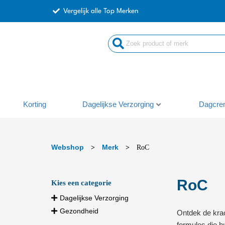
Ga
Vergelijk alle Top Merken
naar
de
Search
inhoud
...
Korting
Dagelijkse Verzorging
Dagcre
Webshop
Merk
>
>
RoC
RoC
Kies een categorie
Dagelijkse Verzorging
Gezondheid
Ontdek de kra
formules die h