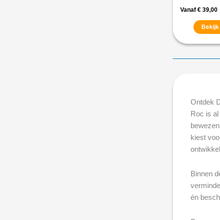
Vanaf
€
39,00
Bekijk
Ontdek D
Roc is a
bewezen e
kiest vo
ontwikkel
Binnen d
verminder
én besch