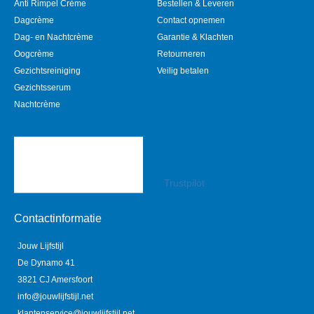
Anti Rimpel Crème
Bestellen & Leveren
Dagcrème
Contact opnemen
Dag- en Nachtcrème
Garantie & Klachten
Oogcrème
Retourneren
Gezichtsreiniging
Veilig betalen
Gezichtsserum
Nachtcrème
Trustpilot
Contactinformatie
Jouw Lijfstijl
De Dynamo 41
3821 CJ Amersfoort
info@jouwlijfstijl.net
klantenservice@jouwlijfstijl.net