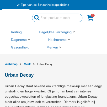
Ga
Tips van de Schoonheidsspecialiste
naar
de
0
Search
inhoud
...
Korting
Dagelijkse Verzorging
Dagcreme
Nachtcreme
Gezondheid
Merken
Webshop
>
Merk
>
Urban Decay
Urban Decay
Urban Decay staat bekend om krachtige make-up met een edgy
uitstraling en hoge kwaliteit. Of je nu fan bent van intense
oogschaduwpaletten of longlasting foundations, Urban Decay
biedt alles om jouw look te versterken. Dit merk is geliefd bij