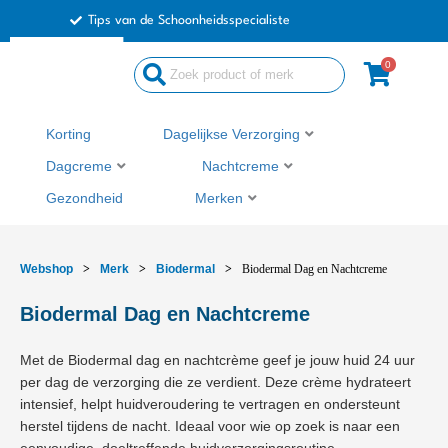
Ga
Tips van de Schoonheidsspecialiste
naar
de
0
Search
inhoud
...
Korting
Dagelijkse Verzorging
Dagcreme
Nachtcreme
Gezondheid
Merken
Webshop
>
Merk
>
Biodermal
>
Biodermal Dag en Nachtcreme
Biodermal Dag en Nachtcreme
Met de Biodermal dag en nachtcrème geef je jouw huid 24 uur
per dag de verzorging die ze verdient. Deze crème hydrateert
intensief, helpt huidveroudering te vertragen en ondersteunt
herstel tijdens de nacht. Ideaal voor wie op zoek is naar een