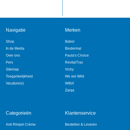
Navigatie
Merken
Shop
Babor
In de Media
Biodermal
Over ons
Paula's Choice
Pers
RevitalTrax
Sitemap
Vichy
Toegankelijkheid
We are Wild
Vacature(s)
Witlof
Zarqa
Categorieën
Klantenservice
Anti Rimpel Crème
Bestellen & Leveren