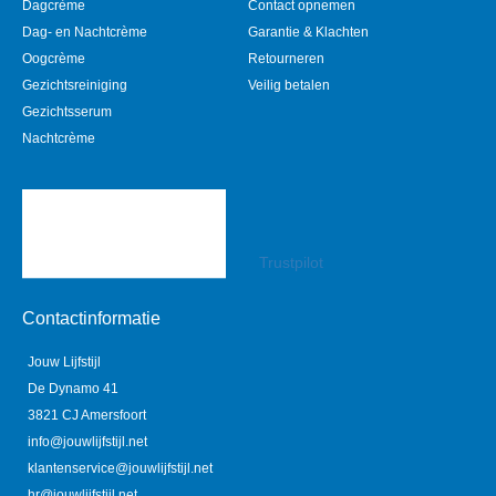
Dagcrème
Contact opnemen
Dag- en Nachtcrème
Garantie & Klachten
Oogcrème
Retourneren
Gezichtsreiniging
Veilig betalen
Gezichtsserum
Nachtcrème
Trustpilot
Contactinformatie
Jouw Lijfstijl
De Dynamo 41
3821 CJ Amersfoort
info@jouwlijfstijl.net
klantenservice@jouwlijfstijl.net
hr@jouwlijfstijl.net