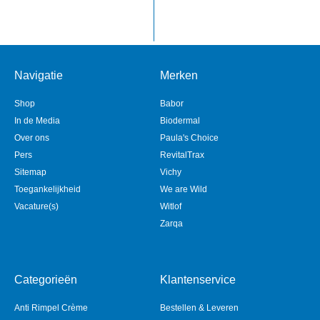
Navigatie
Merken
Shop
Babor
In de Media
Biodermal
Over ons
Paula's Choice
Pers
RevitalTrax
Sitemap
Vichy
Toegankelijkheid
We are Wild
Vacature(s)
Witlof
Zarqa
Categorieën
Klantenservice
Anti Rimpel Crème
Bestellen & Leveren