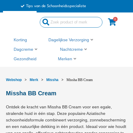
Ga
Tips van de Schoonheidsspecialiste
naar
de
0
Search
inhoud
...
Korting
Dagelijkse Verzorging
Dagcreme
Nachtcreme
Gezondheid
Merken
Webshop
>
Merk
>
Missha
>
Missha BB Cream
Missha BB Cream
Ontdek de kracht van Missha BB Cream voor een egale,
stralende huid in één stap. Deze populaire Aziatische
schoonheidsformule combineert verzorging, zonnebescherming
en een natuurlijke dekking in één product. Ideaal voor wie houdt